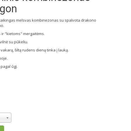
agon
uotaikingas melsvas kombinezonas su spalvota drakono
no.
 ir "kietoms" mergaitėms.
ilnė su pūkeliu.
akarą, šiltą rudens dieną tinka į lauką.
poje.
pagal ūgį.