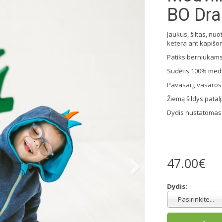
BO Dr
Jaukus, šiltas, n
ketera ant kapišo
Patiks berniukams
Sudėtis 100% medv
Pavasarį, vasaros v
Žiemą šildys patal
Dydis nustatomas 
47.00€
Dydis:
Pasirinkite...