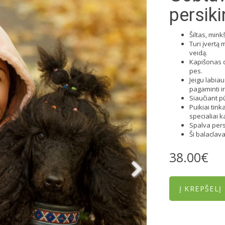
persiki
Šiltas, mink
Turi įvertą 
veidą.
Kapišonas d
pes.
Jeigu labiau
pagaminti ir
Siaučiant p
Puikiai tink
specialiai k
Spalva pers
Ši balaclav
38.00€