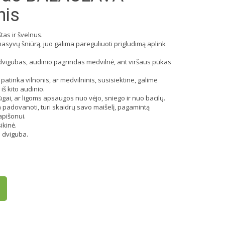
nis
štas ir švelnus.
masyvų šniūrą, juo galima pareguliuoti prigludimą aplink
vigubas, audinio pagrindas medvilnė, ant viršaus pūkas
 patinka vilnonis, ar medvilninis, susisiektine, galime
 iš kito audinio.
ūgai, ar ligoms apsaugos nuo vėjo, sniego ir nuo bacilų.
a padovanoti, turi skaidrų savo maišelį, pagamintą
apišonui.
ikinė.
a dviguba.