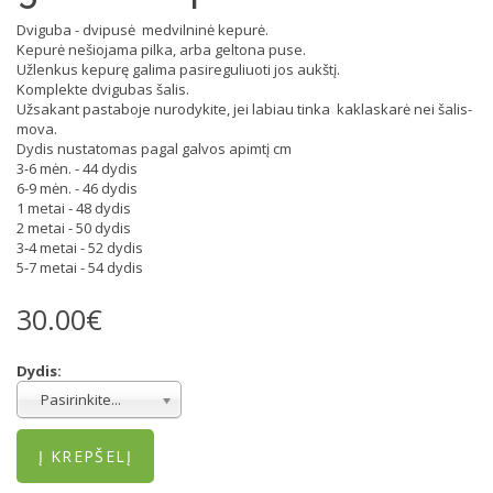
Dviguba - dvipusė medvilninė kepurė.
Kepurė nešiojama pilka, arba geltona puse.
Užlenkus kepurę galima pasireguliuoti jos aukštį.
Komplekte dvigubas šalis.
Užsakant pastaboje nurodykite, jei labiau tinka kaklaskarė nei šalis-
mova.
Dydis nustatomas pagal galvos apimtį cm
3-6 mėn. - 44 dydis
6-9 mėn. - 46 dydis
1 metai - 48 dydis
2 metai - 50 dydis
3-4 metai - 52 dydis
5-7 metai - 54 dydis
30.00€
Dydis:
Pasirinkite...