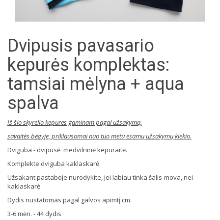
Dvipusis pavasario
kepurės komplektas:
tamsiai mėlyna + aqua
spalva
Iš šio skyrelio kepures gaminam pagal užsakymą,
savaitės bėgyje, priklausomai nuo tuo metu esamų užsakymų kiekio.
Dviguba - dvipusė medvilninė kepuraitė.
Komplekte dviguba kaklaskarė.
Užsakant pastaboje nurodykite, jei labiau tinka šalis-mova, nei
kaklaskarė.
Dydis nustatomas pagal galvos apimtį cm.
3-6 mėn. - 44 dydis