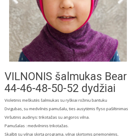
VILNONIS šalmukas Bear
44-46-48-50-52 dydžiai
Violetinis meškutės šalmiukas su ryškiai rožiniu bantuku
Dvigubas, su medvilnės pamušalu, ties ausytėmis flyso pašiltinimas
Viršutinis audinys: trikotažas su angoros vilna.
Pamušalas : medvilninis trikotažas.
Skalbti su vilnai skirta programa, vilnai skirtomis priemonėmis,