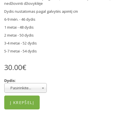
nedžiovinti džiovyklėje
Dydis nustatomas pagal galvytės apimtį cm
6-9 mėn. - 46 dydis
1 metai - 48 dydis
2 metai - 50 dydis
3-4 metai - 52 dydis
5-7 metai - 54 dydis
30.00€
Dydis:
Pasirinkite...