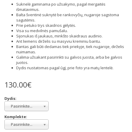
Suknelė gaminama po užsakymo, pagal mergaitės
išmatavimus.
Balta šventinė suknytė be rankovyčių, nugaroje sagstoma
sagutėmis.
Prie petuko trys skaidrios gėlytės.
Visa su medvilnės pamušalu.
Sijonukas iš jaukaus, minkšto skaidraus audinio.
Ant liemens dirželis su masyviu kreminiu bantu.
Bantas gali būti dedamas tiek priekyje, tiek nugaroje, dirželis
nuimamas.
Galima užsakant pasirinkti su galvos juosta, arba be galvos
juotos.
Dydis nustatomas pagal ūgį, prie foto yra matų lentelė.
130.00€
Dydis:
Pasirinkite...
Komplekte:
Pasirinkite...